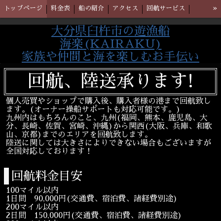
»
トップページ
料金表
船の紹介
アクセス
回航サービス
ブログ
甘鯛釣り
大分県臼杵市の遊漁船
海楽(KAIRAKU)
家族や仲間と海を楽しむお手伝い
回航、陸送承ります!
個人売買やショップで購入後、購入者様の港まで回航致し
ます。(オーナー操船サポートも対応可能です。)
九州内はもちろんのこと、九州(福岡、熊本、鹿児島、大
分、長崎、佐賀、宮崎、沖縄)から関西(大阪、兵庫、和歌
山、京都)までのエリアを回航致します。
陸送に関しては大きさによりできない場合もございますが
全国対応しております！
回航料金目安
100マイル以内
1日間 90,000円(交通費、宿泊費、諸経費別途)
200マイル以内
2日間 150,000円(交通費、宿泊費、諸経費別途)