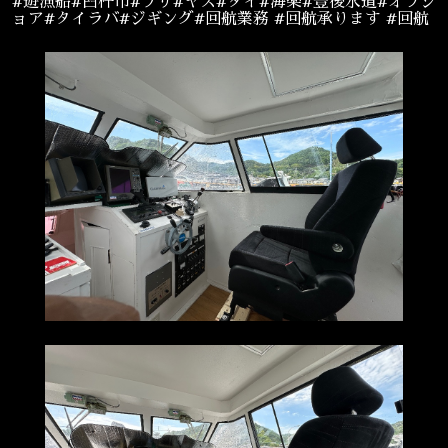
#遊漁船#臼杵市#ブリ#ヤズ#タイ#海楽#豊後水道#オフシ
ョア#タイラバ#ジギング#回航業務 #回航承ります #回航